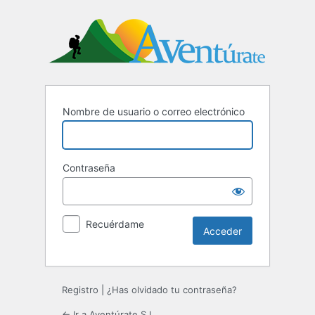
Acceder
Nombre de usuario o correo electrónico
Contraseña
Recuérdame
Registro
|
¿Has olvidado tu contraseña?
← Ir a Aventúrate S.L.