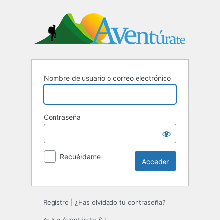
Acceder
Nombre de usuario o correo electrónico
Contraseña
Recuérdame
Registro
|
¿Has olvidado tu contraseña?
← Ir a Aventúrate S.L.