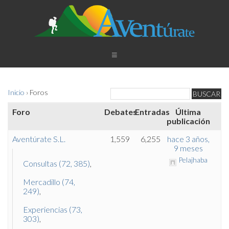
Inicio
›
Foros
Foro
Debates
Entradas
Última
publicación
Aventúrate S.L.
1,559
6,255
hace 3 años,
9 meses
Pelajhaba
Consultas (72, 385)
Mercadillo (74,
249)
Experiencias (73,
303)