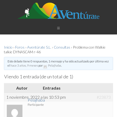
Inicio
›
Foros
›
Aventúrate S.L.
›
Consultas
›
Problema con Walkie
talkie DYNASCAM r-46
Este debate tiene 0 respuestas, 1 mensaje y ha sido actualizado por última vez
el
hace 3 años, 9 meses
por
Pelajhaba
.
Viendo 1 entrada (de un total de 1)
Autor
Entradas
1 noviembre, 2022 a las 10:53 pm
#23873
Pelajhaba
Participante