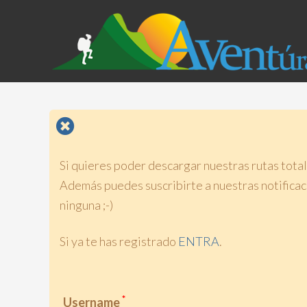
Si quieres poder descargar nuestras rutas total
Además puedes suscribirte a nuestras notificaci
ninguna ;-)
Si ya te has registrado
ENTRA
.
*
Username