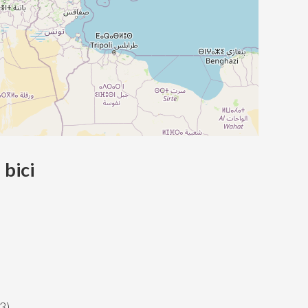
 bici
3)