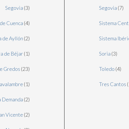
Segovia
(3)
Segovia
(7)
 de Cuenca
(4)
Sistema Cent
a de Ayllón
(2)
Sistema Ibéri
ra de Béjar
(1)
Soria
(3)
de Gredos
(23)
Toledo
(4)
Javalambre
(1)
Tres Cantos
(
la Demanda
(2)
San Vicente
(2)