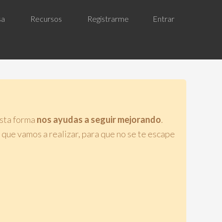
sa
Recursos
Registrarme
Entrar
esta forma
nos ayudas a seguir mejorando
.
 que vamos a realizar, para que no se te escape