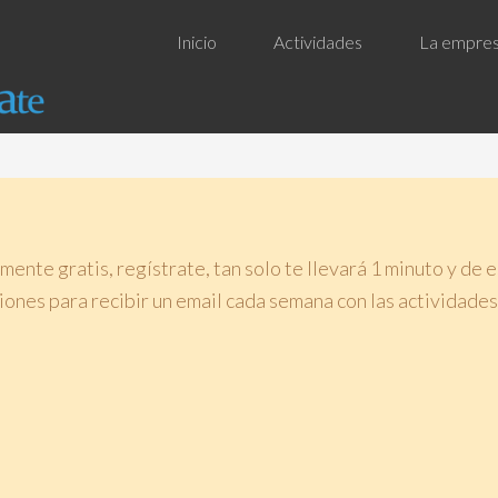
Inicio
Actividades
La empre
mente gratis, regístrate, tan solo te llevará 1 minuto y de 
ones para recibir un email cada semana con las actividades