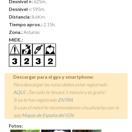
Desnivel +:
625m.
Desnivel -:
595m.
Distancia:
8.6Km.
Tiempo aprox.:
2.15h.
Zona.:
Asturias
MIDE.:
Descargar para el gps y smartphone:
Para descargar las rutas debes estar registrado
AQUÍ
. ¡Tan solo te llevará 1 minuto y es gratis!
Si ya te has registrado
ENTRA
Si usas el móvil te recomendamos visualizarlas con la
app
Mapas de España del IGN
Fotos: