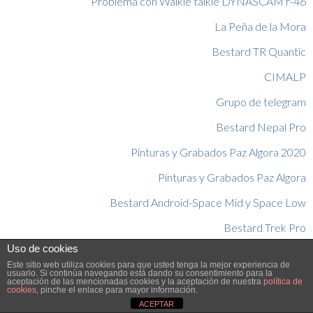
Problema con Walkie talkie DYNASCAM r-46
La Peña de la Mora
Bestard TR Quantic
CIMALP
Grupo de telegram
Bestard Nepal Pro
Pinturas y Grabados Paz Algora 2020
Pinturas y Grabados Paz Algora
Bestard Android-Space Mid y Space Low
Bestard Trek Pro
Uso de cookies
Pico tesorero invernal con mi perro
Este sitio web utiliza cookies para que usted tenga la mejor experiencia de
usuario. Si continúa navegando está dando su consentimiento para la
aceptación de las mencionadas cookies y la aceptación de nuestra
política de
© Copyright 2026 - Aventúrate S.L.
cookies
, pinche el enlace para mayor información.
ACEPTAR