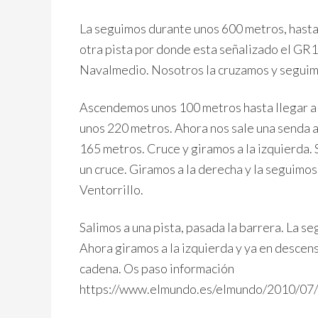
La seguimos durante unos 600 metros, hasta 
otra pista por donde esta señalizado el GR1
Navalmedio. Nosotros la cruzamos y seguimo
Ascendemos unos 100 metros hasta llegar a o
unos 220 metros. Ahora nos sale una senda a
165 metros. Cruce y giramos a la izquierda
un cruce. Giramos a la derecha y la seguimos
Ventorrillo.
Salimos a una pista, pasada la barrera. La s
Ahora giramos a la izquierda y ya en descen
cadena. Os paso información
https://www.elmundo.es/elmundo/2010/07