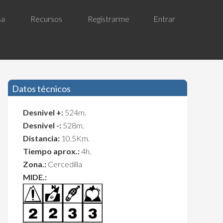
sa
Recursos
Registrarme
Entrar
Datos técnicos
Desnivel +:
524m.
Desnivel -:
528m.
Distancia:
10.5Km.
Tiempo aprox.:
4h.
Zona.:
Cercedilla
MIDE.: