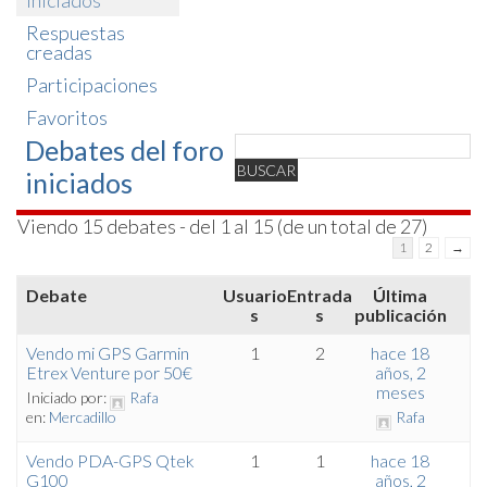
iniciados
Respuestas
creadas
Participaciones
Favoritos
Debates del foro
iniciados
Viendo 15 debates - del 1 al 15 (de un total de 27)
1
2
→
Debate
Usuario
Entrada
Última
s
s
publicación
Vendo mi GPS Garmin
1
2
hace 18
Etrex Venture por 50€
años, 2
meses
Iniciado por:
Rafa
en:
Mercadillo
Rafa
Vendo PDA-GPS Qtek
1
1
hace 18
G100
años, 2