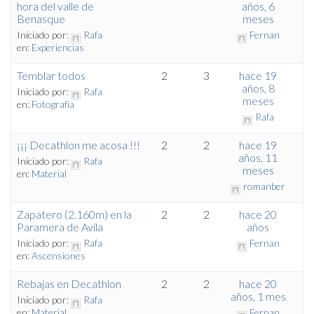
hora del valle de
años, 6
Benasque
meses
Iniciado por:
Rafa
Fernan
en:
Experiencias
Temblar todos
2
3
hace 19
años, 8
Iniciado por:
Rafa
meses
en:
Fotografía
Rafa
¡¡¡ Decathlon me acosa !!!
2
2
hace 19
años, 11
Iniciado por:
Rafa
meses
en:
Material
romanber
Zapatero (2.160m) en la
2
2
hace 20
Paramera de Avila
años
Iniciado por:
Rafa
Fernan
en:
Ascensiones
Rebajas en Decathlon
2
2
hace 20
años, 1 mes
Iniciado por:
Rafa
en:
Material
Fernan