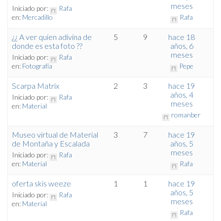
meses
Iniciado por:
Rafa
en:
Mercadillo
Rafa
¿¿ A ver quien adivina de
5
9
hace 18
donde es esta foto ??
años, 6
meses
Iniciado por:
Rafa
en:
Fotografía
Pepe
Scarpa Matrix
2
3
hace 19
años, 4
Iniciado por:
Rafa
meses
en:
Material
romanber
Museo virtual de Material
3
7
hace 19
de Montaña y Escalada
años, 5
meses
Iniciado por:
Rafa
en:
Material
Rafa
oferta skis weeze
1
1
hace 19
años, 5
Iniciado por:
Rafa
meses
en:
Material
Rafa