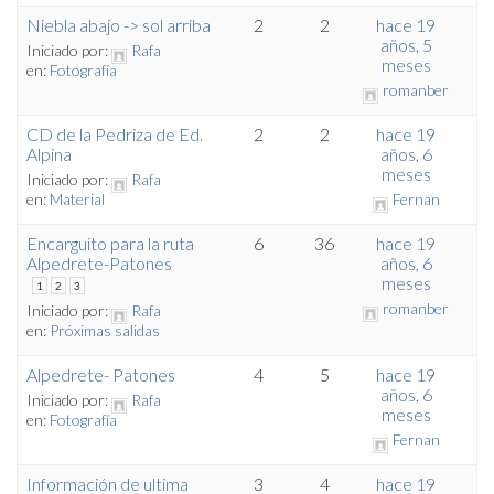
Niebla abajo -> sol arriba
2
2
hace 19
años, 5
Iniciado por:
Rafa
meses
en:
Fotografía
romanber
CD de la Pedriza de Ed.
2
2
hace 19
Alpina
años, 6
meses
Iniciado por:
Rafa
en:
Material
Fernan
Encarguito para la ruta
6
36
hace 19
Alpedrete-Patones
años, 6
meses
1
2
3
romanber
Iniciado por:
Rafa
en:
Próximas salidas
Alpedrete- Patones
4
5
hace 19
años, 6
Iniciado por:
Rafa
meses
en:
Fotografía
Fernan
Información de ultima
3
4
hace 19