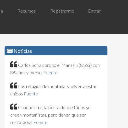
sa
Recursos
Registrarme
Entrar
Noticias
Carlos Soria coronó el Manaslu (8163) con
86 años y medio.
Fuente
Los refugios de montaña, vuelven a estar
unidos
Fuente
Guadarrama, la sierra donde todos se
creen montañistas, pero tienen que ser
rescatados
Fuente