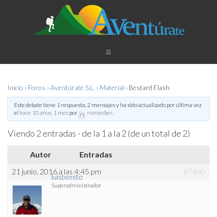
Inicio
›
Foros
›
Aventúrate S.L.
›
Material
›
Bestard Flash
Este debate tiene 1 respuesta, 2 mensajes y ha sido actualizado por última vez
el
hace 10 años, 1 mes
por
romanber
.
Viendo 2 entradas - de la 1 a la 2 (de un total de 2)
Autor
Entradas
21 junio, 2016 a las 4:45 pm
#7460
luisbenito
Superadministrador