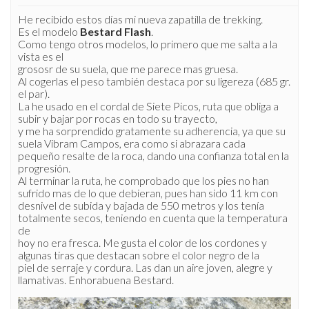
He recibido estos días mi nueva zapatilla de trekking.
Es el modelo
Bestard Flash
.
Como tengo otros modelos, lo primero que me salta a la
vista es el
grososr de su suela, que me parece mas gruesa.
Al cogerlas el peso también destaca por su ligereza (685 gr.
el par).
La he usado en el cordal de Siete Picos, ruta que obliga a
subir y bajar por rocas en todo su trayecto,
y me ha sorprendido gratamente su adherencia, ya que su
suela Vibram Campos, era como si abrazara cada
pequeño resalte de la roca, dando una confianza total en la
progresión.
Al terminar la ruta, he comprobado que los pies no han
sufrido mas de lo que debieran, pues han sido 11 km con
desnivel de subida y bajada de 550 metros y los tenía
totalmente secos, teniendo en cuenta que la temperatura
de
hoy no era fresca. Me gusta el color de los cordones y
algunas tiras que destacan sobre el color negro de la
piel de serraje y cordura. Las dan un aire joven, alegre y
llamativas. Enhorabuena Bestard.