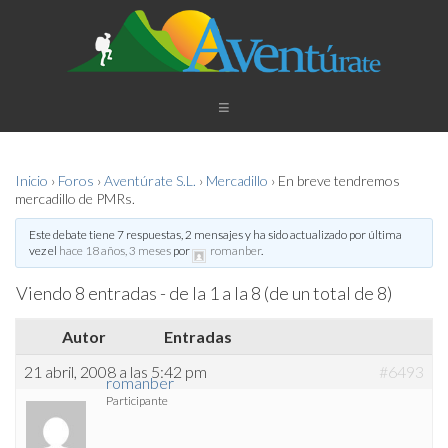
Inicio
›
Foros
›
Aventúrate S.L.
›
Mercadillo
›
En breve tendremos
mercadillo de PMRs.
Este debate tiene 7 respuestas, 2 mensajes y ha sido actualizado por última
vez el
hace 18 años, 3 meses
por
romanber
.
Viendo 8 entradas - de la 1 a la 8 (de un total de 8)
Autor
Entradas
21 abril, 2008 a las 5:42 pm
#6493
romanber
Participante