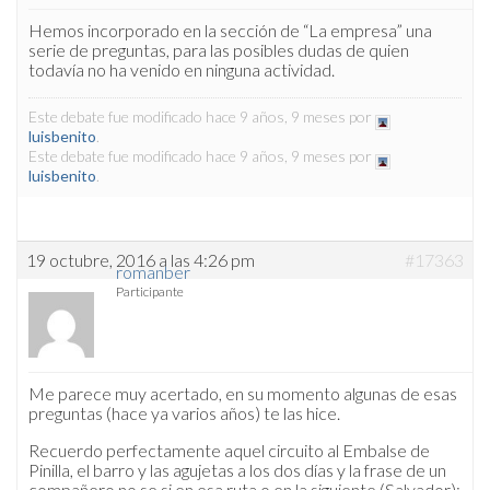
Hemos incorporado en la sección de “La empresa” una
serie de preguntas, para las posibles dudas de quien
todavía no ha venido en ninguna actividad.
Este debate fue modificado hace 9 años, 9 meses por
luisbenito
.
Este debate fue modificado hace 9 años, 9 meses por
luisbenito
.
19 octubre, 2016 a las 4:26 pm
#17363
romanber
Participante
Me parece muy acertado, en su momento algunas de esas
preguntas (hace ya varios años) te las hice.
Recuerdo perfectamente aquel circuito al Embalse de
Pinilla, el barro y las agujetas a los dos días y la frase de un
compañero no se si en esa ruta o en la siguiente (Salvador):