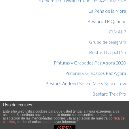
Problema con Walkie talkie DYNASCAM r-46
La Peña de la Mora
Bestard TR Quantic
CIMALP
Grupo de telegram
Bestard Nepal Pro
Pinturas y Grabados Paz Algora 2020
Pinturas y Grabados Paz Algora
Bestard Android-Space Mid y Space Low
Bestard Trek Pro
Pico tesorero invernal con mi perro
Uso de cookies
Este sitio web utiliza cookies para que usted tenga la mejor experiencia de
usuario. Si continúa navegando está dando su consentimiento para la
© Copyright 2026 - Aventúrate S.L.
aceptación de las mencionadas cookies y la aceptación de nuestra
política de
cookies
, pinche el enlace para mayor información.
ACEPTAR