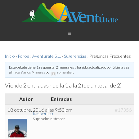
Inicio
›
Foros
›
Aventúrate S.L.
›
Sugerencias
›
Preguntas Frecuentes
Este debate tiene 1 respuesta, 2 mensajes y ha sido actualizado por última vez
el
hace 9 años, 9 meses
por
romanber
.
Viendo 2 entradas - de la 1 a la 2 (de un total de 2)
Autor
Entradas
18 octubre, 2016 a las 9:53 pm
#17356
luisbenito
Superadministrador