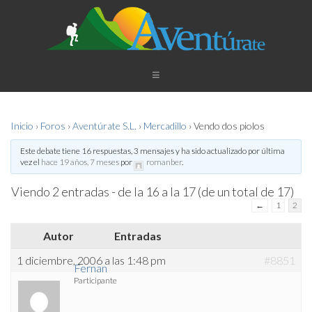
Inicio
›
Foros
›
Aventúrate S.L.
›
Mercadillo
›
Vendo dos piolos
Este debate tiene 16 respuestas, 3 mensajes y ha sido actualizado por última
vez el
hace 19 años, 7 meses
por
romanber
.
Viendo 2 entradas - de la 16 a la 17 (de un total de 17)
←
1
2
Autor
Entradas
1 diciembre, 2006 a las 1:48 pm
#8851
Fernan
Participante